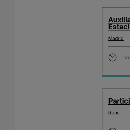
Auxili
Estac
Madrid
Tiem
Parti
Reus