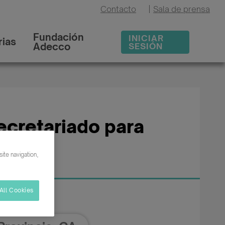
Contacto
|
Sala de prensa
Fundación
INICIAR
ias
Adecco
SESIÓN
ecretariado para
ad
ite navigation,
All Cookies