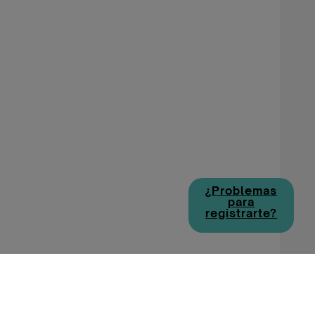
¿Problemas
para
registrarte?