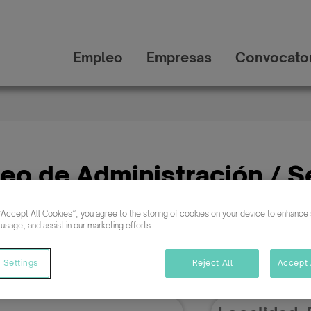
Empleo
Empresas
Convocator
eo de Administración / S
ersonas con discapacid
“Accept All Cookies”, you agree to the storing of cookies on your device to enhance s
 usage, and assist in our marketing efforts.
 Settings
Reject All
Accept 
Buscar empleo en