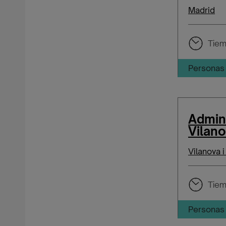
Madrid
Tiem
Personas 
Admin
Vilano
Vilanova i
Tiem
Personas 