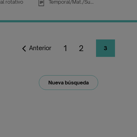
al rotativo
Temporal/Mat./Sustitución/...
1
2
Anterior
3
Nueva búsqueda