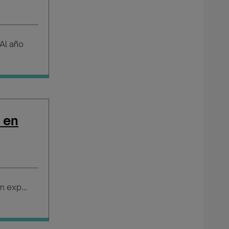
Al año
 en
Salario según experiencia