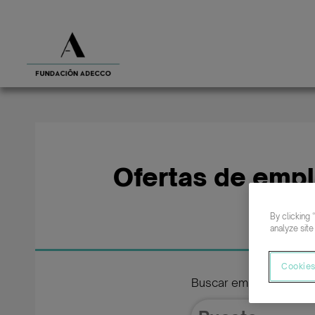
Ofertas de empl
p
By clicking 
analyze site
Cookies
Buscar empleo de