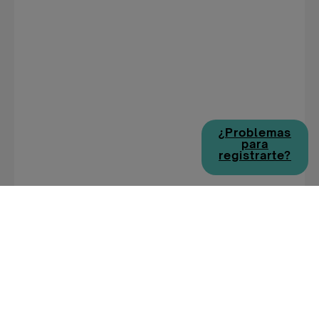
¿Problemas
para
registrarte?
EMPLEOS DE DISCAPACIDAD POR
CIUDAD