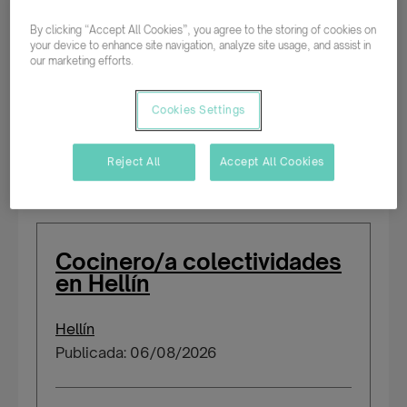
By clicking “Accept All Cookies”, you agree to the storing of cookies on
your device to enhance site navigation, analyze site usage, and assist in
Parcial rotativo
our marketing efforts.
Temporal/Mat./Sustitución/...
Cookies Settings
Salario según experiencia
Reject All
Accept All Cookies
Cocinero/a colectividades
en Hellín
Hellín
Publicada: 06/08/2026