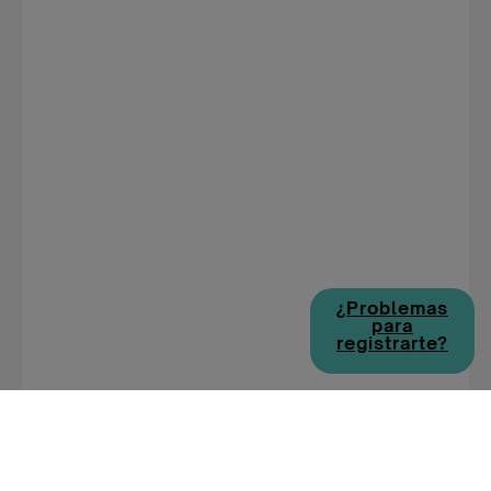
¿Problemas
para
registrarte?