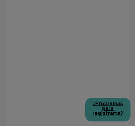
¿Problemas
para
registrarte?