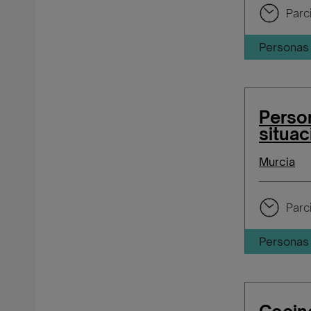
Parci
Personas 
Person
situac
Murcia
Parci
Personas 