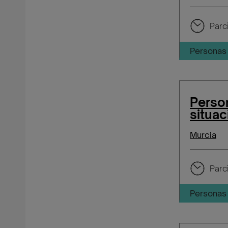
Parci
Personas 
Perso
situac
Murcia
Parci
Personas 