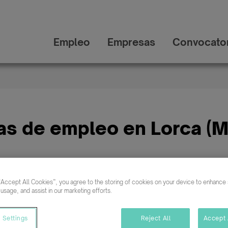
Empleo
Empresas
Convocator
as de empleo en Lorca (M
“Accept All Cookies”, you agree to the storing of cookies on your device to enhance s
Buscar empleo en
 usage, and assist in our marketing efforts.
 Settings
Reject All
Accept 