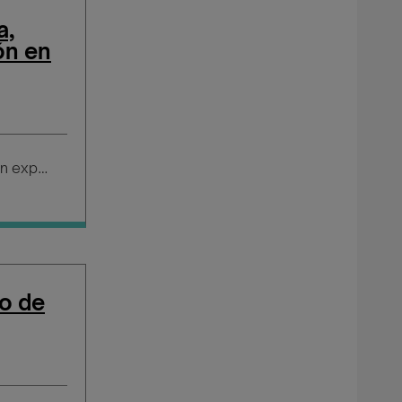
a,
ón en
Salario según experiencia
go de