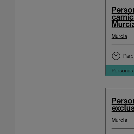
Person
carnic
Murci
Murcia
Parci
Personas 
Person
exclu
Murcia