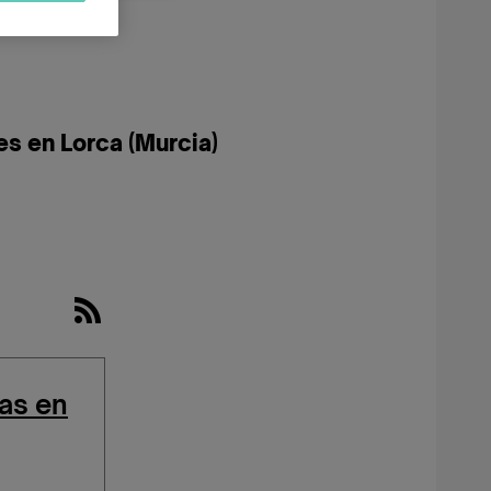
s en Lorca (Murcia)
as en