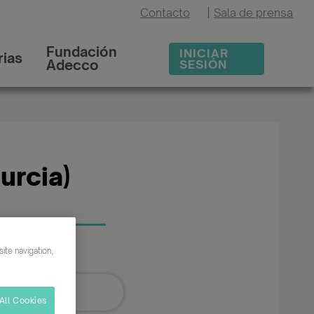
Contacto
|
Sala de prensa
Fundación
INICIAR
ias
Adecco
SESIÓN
urcia)
ite navigation,
All Cookies