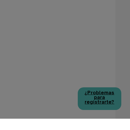
¿Problemas
para
registrarte?