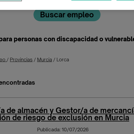
Buscar empleo
para personas con discapacidad o vulnerable
leo
/
Provincias
/
Murcia
/
Lorca
 encontradas
a de almacén y Gestor/a de mercancí
ión de riesgo de exclusión en Murcia
Publicada: 10/07/2026