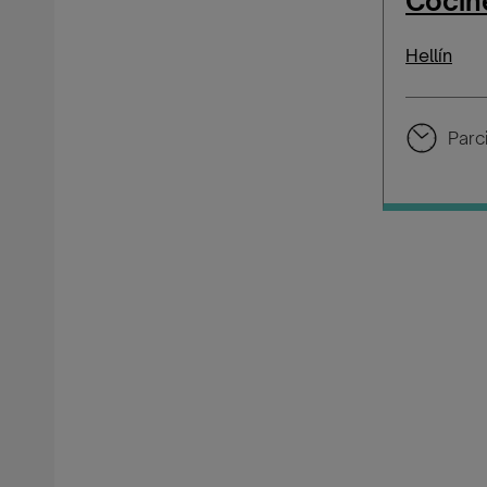
Cocine
Hellín
Parci