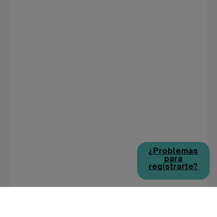
¿Problemas
para
registrarte?