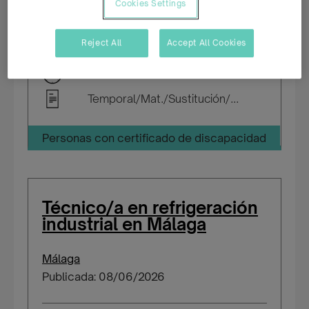
Málaga
Cookies Settings
Publicada: 13/07/2026
Reject All
Accept All Cookies
Parcial rotativo
Temporal/Mat./Sustitución/...
Personas con certificado de discapacidad
Técnico/a en refrigeración
industrial en Málaga
Málaga
Publicada: 08/06/2026