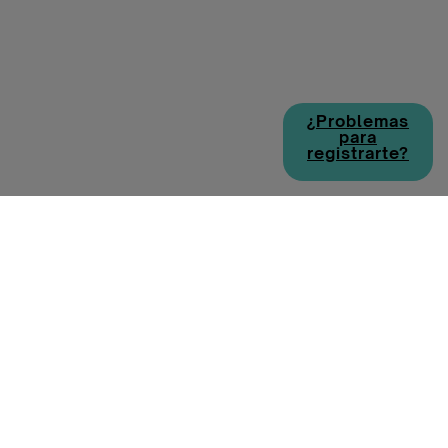
¿Problemas
para
registrarte?