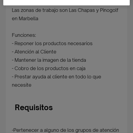
Las zonas de trabajo son Las Chapas y Pinogolf
en Marbella
Funciones:
- Reponer los productos necesarios
- Atención al Cliente
- Mantener la imagen de la tienda
- Cobro de los productos en caja
- Prestar ayuda al cliente en todo lo que
necesite
Requisitos
-Pertenecer a alguno de los grupos de atención