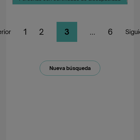
1
2
3
...
6
rior
Sigu
Nueva búsqueda