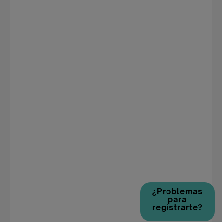
¿Problemas
para
registrarte?