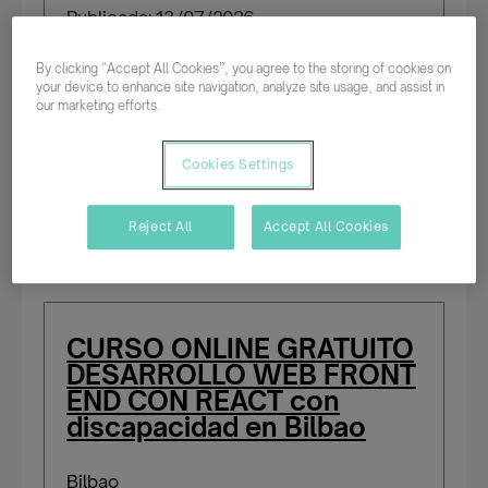
Publicada: 13/07/2026
By clicking “Accept All Cookies”, you agree to the storing of cookies on
your device to enhance site navigation, analyze site usage, and assist in
Parcial rotativo
our marketing efforts.
Temporal/Mat./Sustitución/...
Cookies Settings
Salario según experiencia
Reject All
Accept All Cookies
Personas con certificado de discapacidad
CURSO ONLINE GRATUITO
DESARROLLO WEB FRONT
END CON REACT con
discapacidad en Bilbao
Bilbao