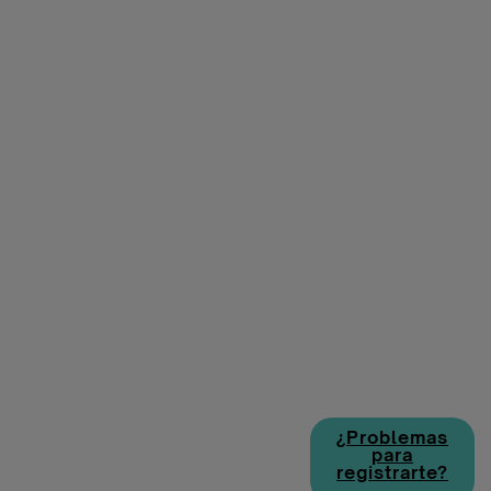
¿Problemas
para
registrarte?