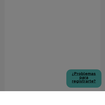
¿Problemas
para
registrarte?