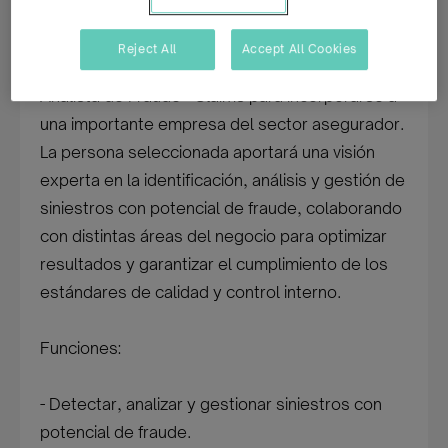
casos complejos?
Reject All
Accept All Cookies
Desde Fundación Adecco buscamos un/a
Analista de Fraude - Claims para incorporarse a
una importante empresa del sector asegurador.
La persona seleccionada aportará una visión
experta en la identificación, análisis y gestión de
siniestros con potencial de fraude, colaborando
con distintas áreas del negocio para optimizar
resultados y garantizar el cumplimiento de los
estándares de calidad y control interno.
Funciones:
- Detectar, analizar y gestionar siniestros con
potencial de fraude.