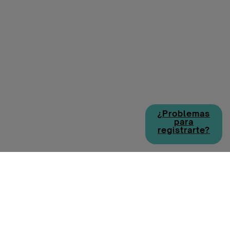
¿Problemas
para
registrarte?