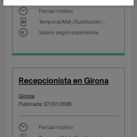
Parcial rotativo
Temporal/Mat./Sustitución/...
Salario según experiencia
Recepcionista en Girona
Girona
Publicada: 27/07/2026
Parcial rotativo