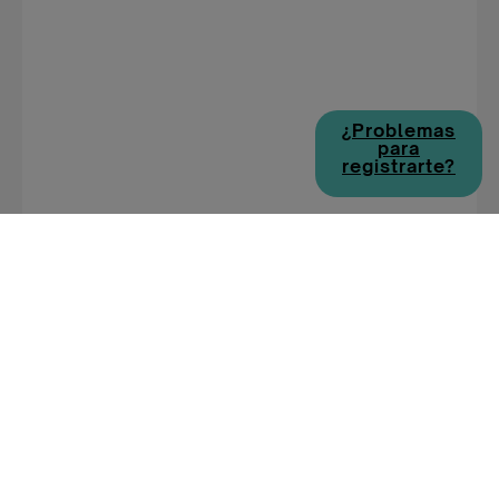
¿Problemas
para
registrarte?
EMPLEOS DE DISCAPACIDAD POR
CIUDAD
Empleos de discapacidad en Madrid
Empleos de discapacidad en Barcelona
Empleos de discapacidad en Valencia