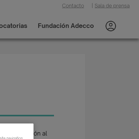
Contacto
|
Sala de prensa
ocatorias
Fundación Adecco
oría: Atención al
ite navigation,