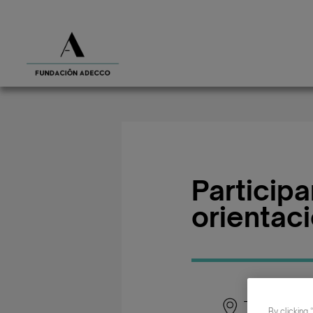
Particip
orientac
Tarragona
By clicking 