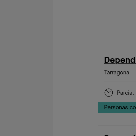
Dependi
Tarragona
Parcial 
Personas co