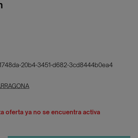
n
c41748da-20b4-3451-d682-3cd8444b0ea4
ARRAGONA
ta oferta ya no se encuentra activa