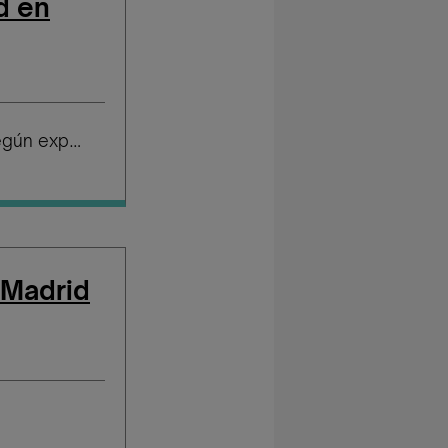
d en
Salario según experiencia
 Madrid