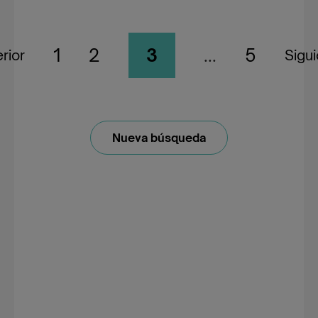
1
2
3
...
5
rior
Sigu
Nueva búsqueda