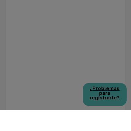
¿Problemas
para
registrarte?