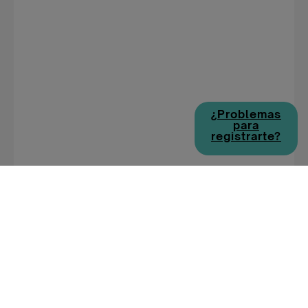
¿Problemas
para
registrarte?
EMPLEOS DE DISCAPACIDAD POR
CIUDAD