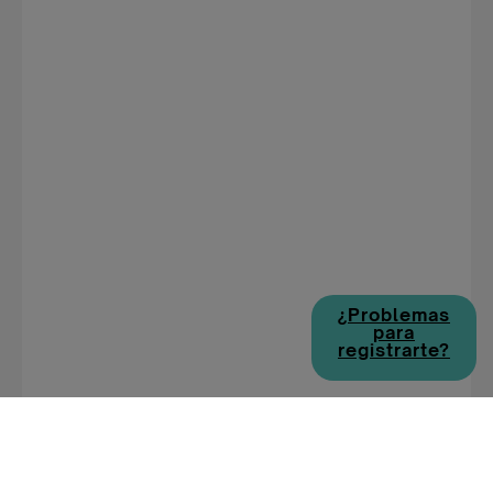
¿Problemas
para
registrarte?