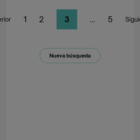
1
2
3
...
5
rior
Sigu
Nueva búsqueda