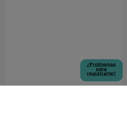
¿Problemas
para
registrarte?