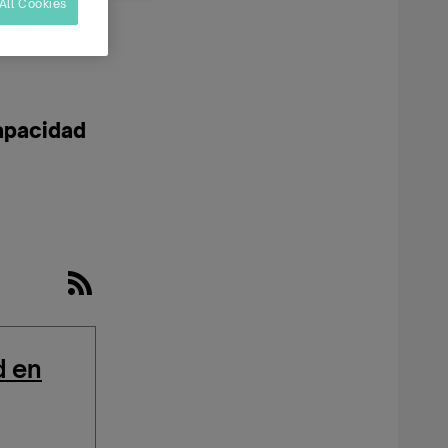
All Cookies
apacidad
d en