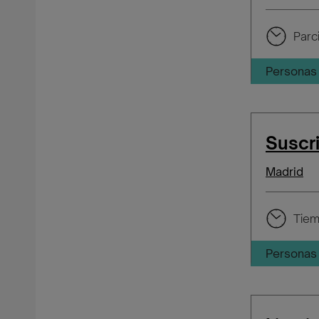
Parci
Personas 
Suscr
Madrid
Tiem
Personas 