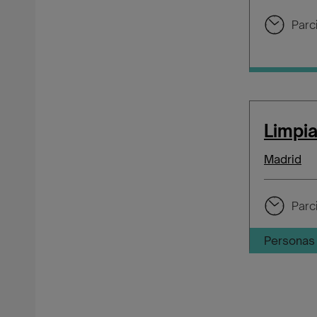
Parci
Limpi
Madrid
Parci
Personas 