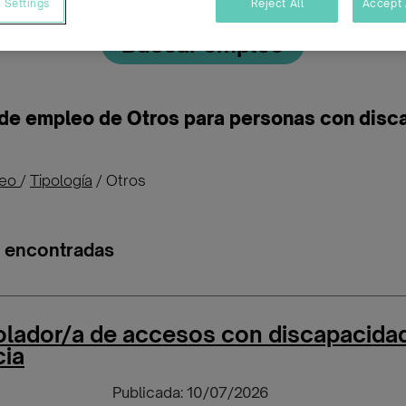
 Settings
Reject All
Accept 
Buscar empleo
 de empleo de Otros para personas con disc
leo
/
Tipología
/
Otros
s encontradas
olador/a de accesos con discapacida
cia
Publicada: 10/07/2026