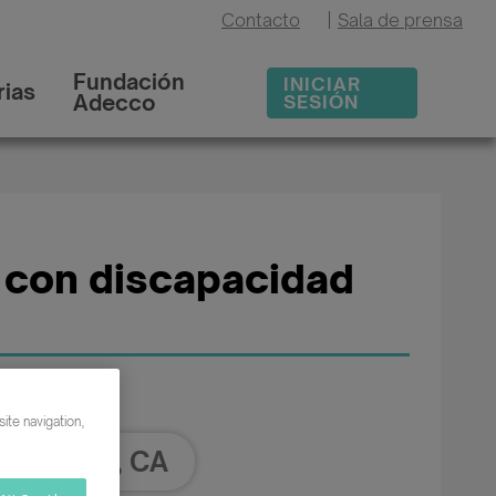
Contacto
|
Sala de prensa
Fundación
INICIAR
ias
Adecco
SESIÓN
 con discapacidad
ite navigation,