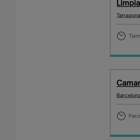
Limpi
Tarragon
Tiem
Camar
Barcelon
Parci