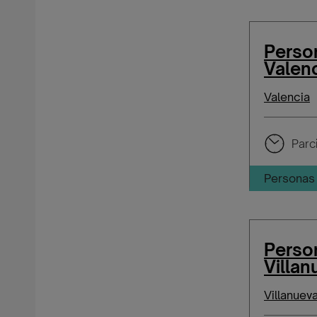
Perso
Valen
Valencia
Parci
Personas 
Person
Villan
Villanuev