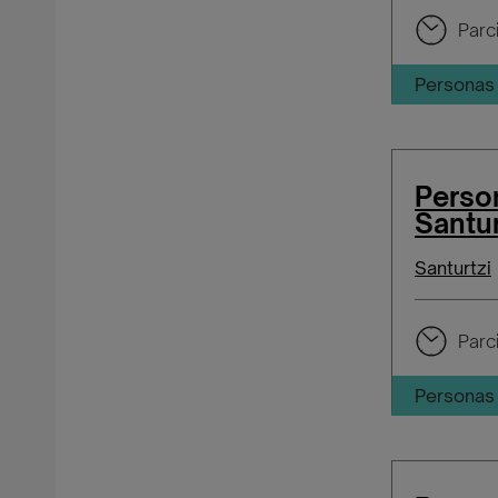
Parci
Personas 
Person
Santur
Santurtzi
Parci
Personas 