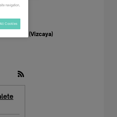
ite navigation,
All Cookies
s en Leioa (Vizcaya)
lete