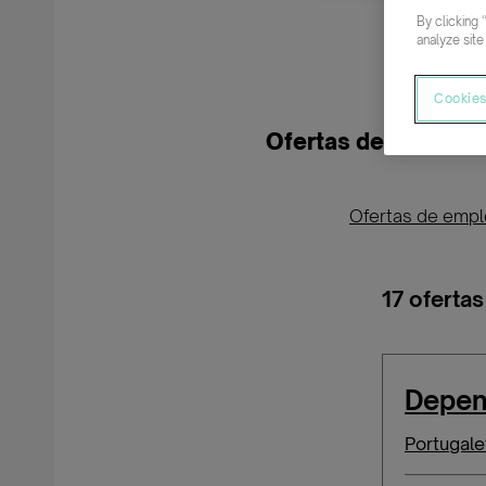
By clicking 
analyze site
Cookies
Ofertas de empleo p
Ofertas de emp
17 oferta
Depen
Portugale