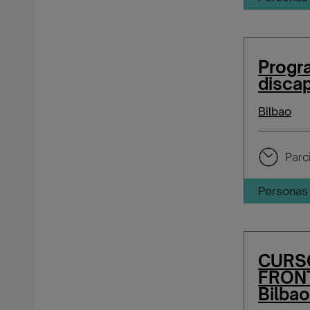
Progra
discap
Bilbao
Parci
Personas 
CURS
FRONT
Bilbao