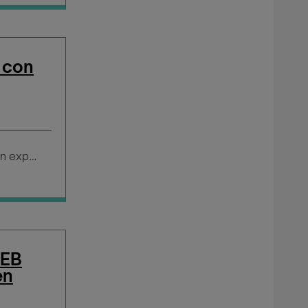
 con
Salario según experiencia
WEB
en