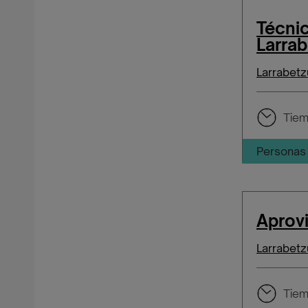
Técni
Larra
Larrabetz
Tiem
Personas 
Aprov
Larrabetz
Tiem