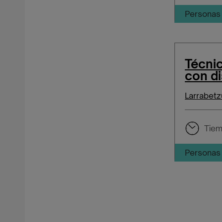
Personas 
Técnic
con d
Larrabetz
Tiem
Personas 