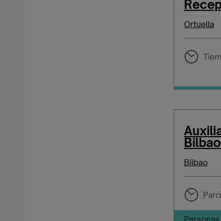
Recepc
Ortuella
Tiem
Auxili
Bilbao
Bilbao
Parci
Personas 