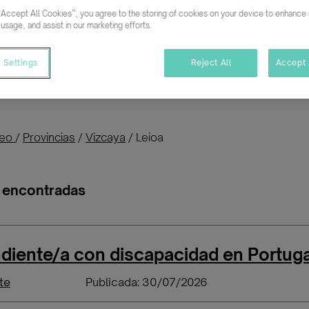
“Accept All Cookies”, you agree to the storing of cookies on your device to enhance s
 usage, and assist in our marketing efforts.
Buscar empleo
 Settings
Reject All
Accept 
ara personas con discapacidad o vulnerable
leo
/
Provincias
/
Vizcaya
/
Leioa
s encontradas
diente/a con discapacidad en Portuga
te
Publicada: 30/07/2026