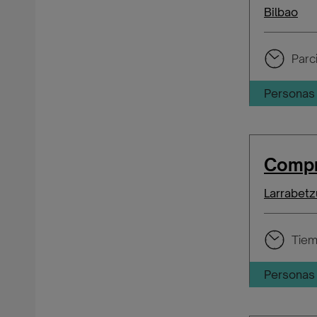
Bilbao
Parci
Personas 
Compr
Larrabetz
Tiem
Personas 