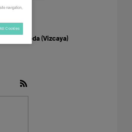
ite navigation,
All Cookies
en Balmaseda (Vizcaya)