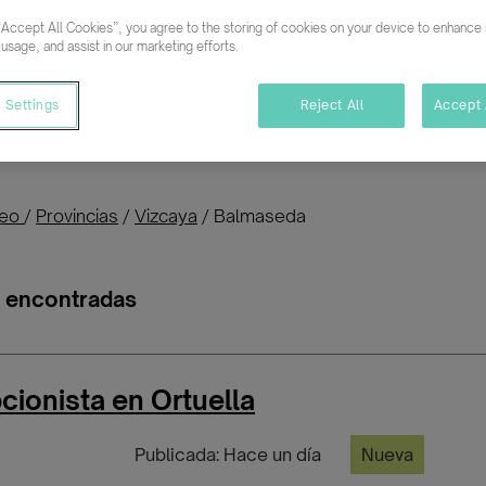
“Accept All Cookies”, you agree to the storing of cookies on your device to enhance s
Buscar empleo
 usage, and assist in our marketing efforts.
 Settings
Reject All
Accept 
a personas con discapacidad o vulnerables 
leo
/
Provincias
/
Vizcaya
/
Balmaseda
s encontradas
ionista en Ortuella
Publicada: Hace un día
Nueva