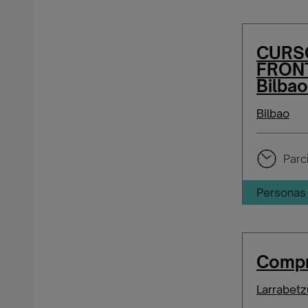
CURS
FRONT
Bilbao
Bilbao
Parci
Personas 
Compr
Larrabetz