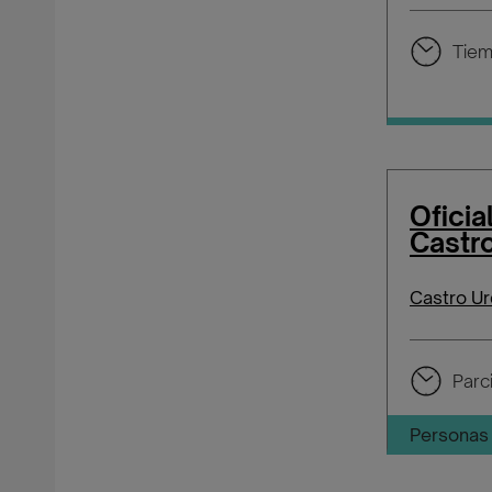
Tiem
Oficia
Castro
Castro Ur
Parci
Personas 