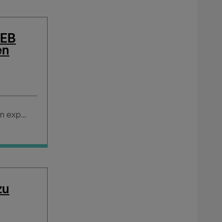
WEB
en
Salario según experiencia
zu