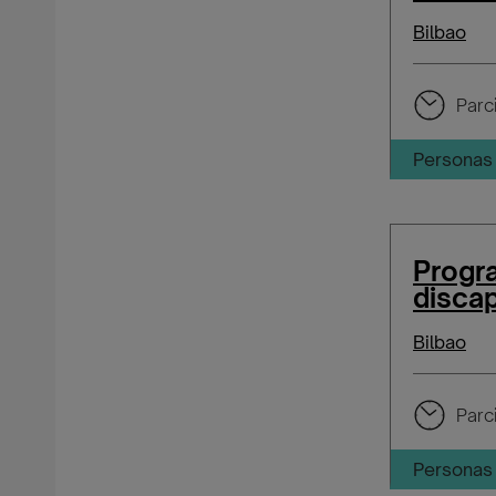
Bilbao
Parci
Personas 
Progra
discap
Bilbao
Parci
Personas 