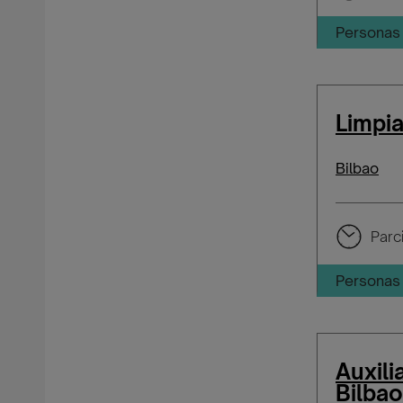
Personas 
Limpia
Bilbao
Parci
Personas 
Auxili
Bilbao