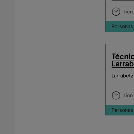
Tiem
Personas 
Técni
Larra
Larrabetz
Tiem
Personas 