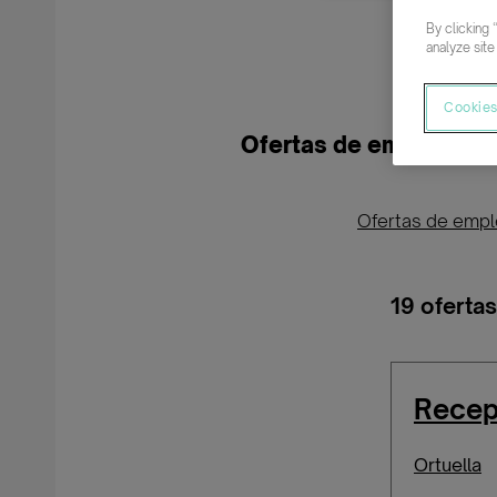
By clicking 
analyze site
Cookies
Ofertas de empleo par
Ofertas de emp
19 oferta
Recepc
Ortuella