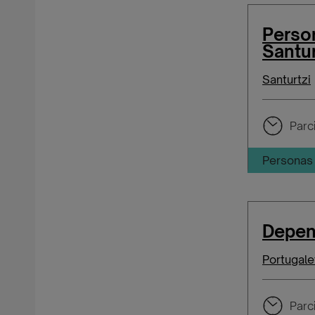
Person
Santur
Santurtzi
Parci
Personas 
Depen
Portugale
Parci