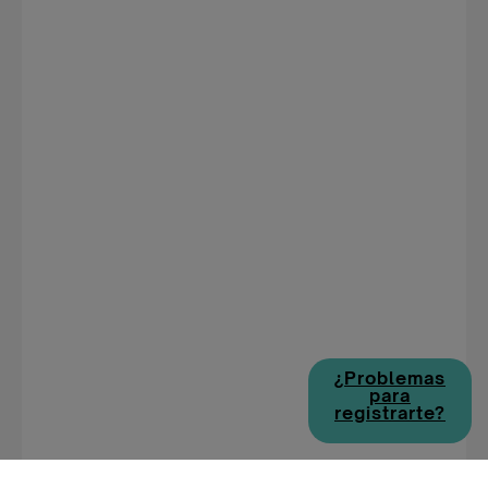
¿Problemas
para
registrarte?