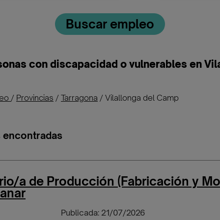
Buscar empleo
onas con discapacidad o vulnerables en Vil
leo
/
Provincias
/
Tarragona
/
Vilallonga del Camp
s encontradas
io/a de Producción (Fabricación y Mo
canar
Publicada: 21/07/2026