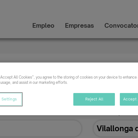
Empleo
Empresas
Convocator
pleo en Vilallonga del Ca
“Accept All Cookies”, you agree to the storing of cookies on your device to enhance s
 usage, and assist in our marketing efforts.
 Settings
Reject All
Accept 
Buscar empleo en