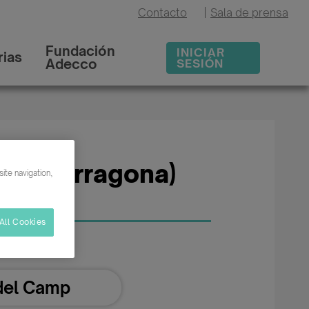
Contacto
|
Sala de prensa
Fundación
INICIAR
ias
Adecco
SESIÓN
mp (Tarragona)
ite navigation,
All Cookies