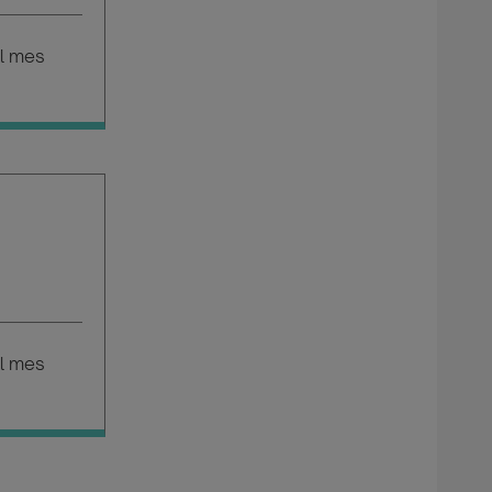
l mes
l mes