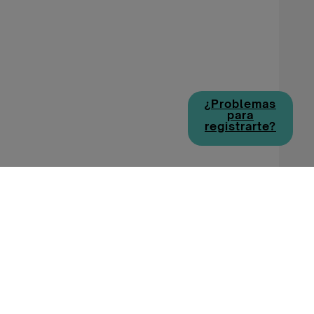
¿Problemas
para
registrarte?