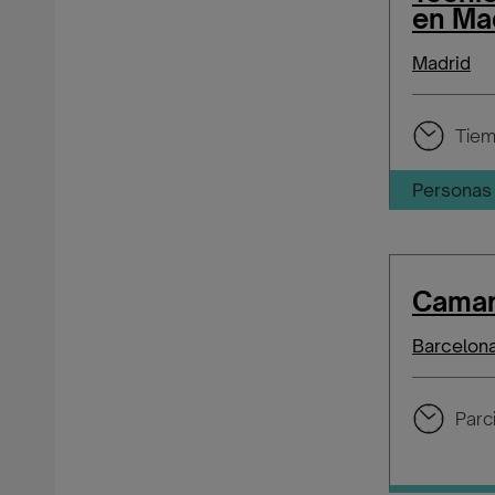
en Ma
Madrid
Tiem
Personas 
Camar
Barcelon
Parci