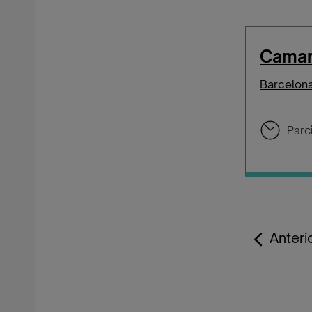
Camar
Barcelon
Parci
Anteri