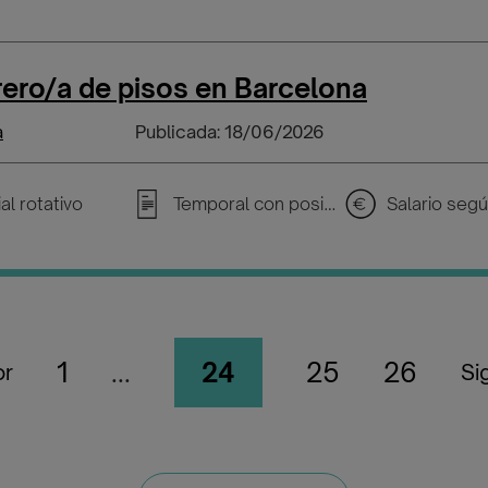
ero/a de pisos en Barcelona
a
Publicada: 18/06/2026
al rotativo
Temporal con posibilidad de incorporarse a plantilla
1
...
24
25
26
or
Si