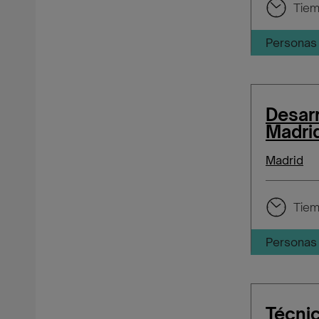
Tiem
Personas 
Desar
Madri
Madrid
Tiem
Personas 
Técnic