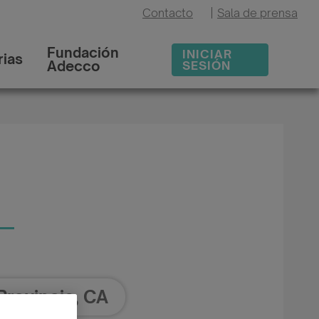
Contacto
|
Sala de prensa
Fundación
INICIAR
ias
Adecco
SESIÓN