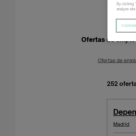
By clicking 
analyze site
Cookies
Ofertas de empleo
Ofertas de emp
252 ofert
Depen
Madrid