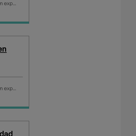
Salario según experiencia
en
Salario según experiencia
idad