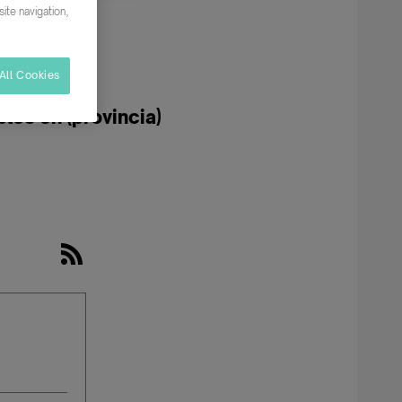
ite navigation,
All Cookies
les en (provincia)