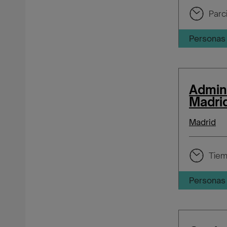
Parci
Personas 
Admini
Madri
Madrid
Tiem
Personas 