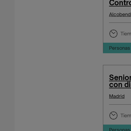
Contr
Alcobend
Tiem
Personas 
Senior
con d
Madrid
Tiem
Personas 