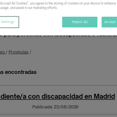
“Accept All Cookies”, you agree to the storing of cookies on your device to enhance s
 usage, and assist in our marketing efforts.
Buscar empleo
 Settings
Reject All
Accept 
 para personas con discapacidad o vulnerab
leo
/
Provincias
/
as encontradas
diente/a con discapacidad en Madrid
Publicada: 23/06/2026