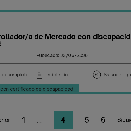
rollador/a de Mercado con discapacid
d
Publicada: 23/06/2026
po completo
Indefinido
con certificado de discapacidad
1
...
4
5
6
rior
Sigu