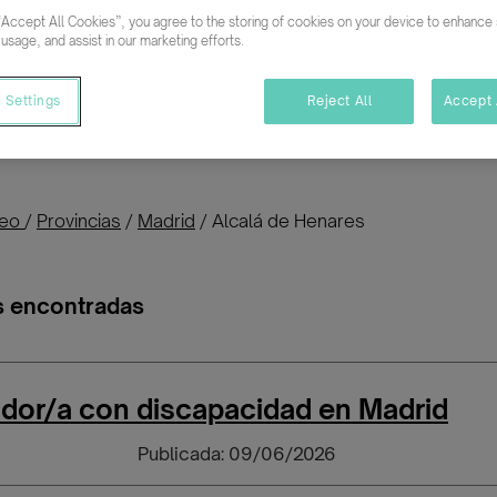
“Accept All Cookies”, you agree to the storing of cookies on your device to enhance s
 usage, and assist in our marketing efforts.
Buscar empleo
 Settings
Reject All
Accept 
rsonas con discapacidad o vulnerables en 
leo
/
Provincias
/
Madrid
/
Alcalá de Henares
s encontradas
ador/a con discapacidad en Madrid
Publicada: 09/06/2026