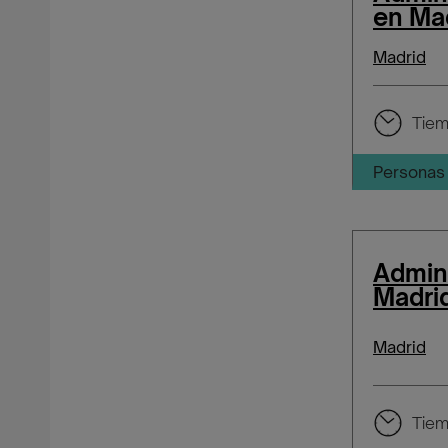
en Ma
Madrid
Tiem
Personas 
Admini
Madri
Madrid
Tiem