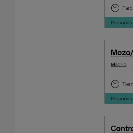
Parci
Personas 
Mozo/
Madrid
Tiem
Personas 
Contr