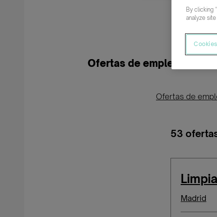
By clicking 
analyze site
Cookies
Ofertas de empleo para pe
Ofertas de emp
53 oferta
Limpi
Madrid