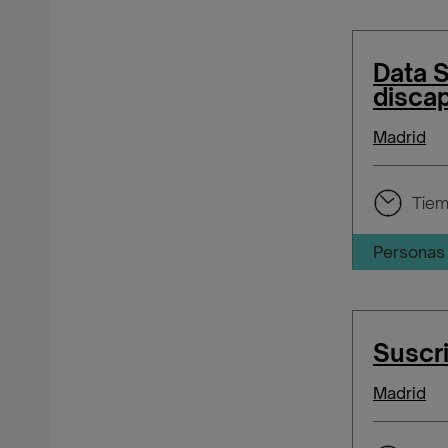
Data 
disca
Madrid
Tiem
Personas 
Suscr
Madrid