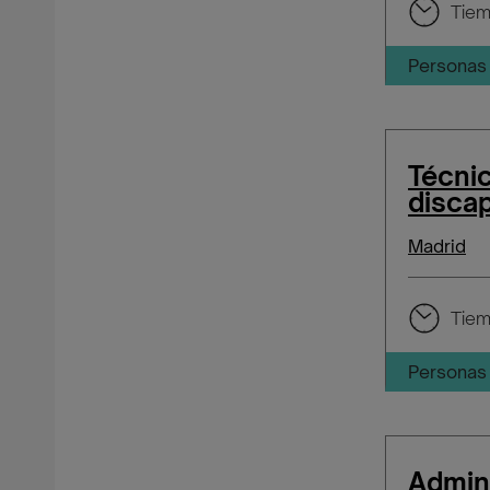
Tiem
Personas 
Técni
disca
Madrid
Tiem
Personas 
Admini