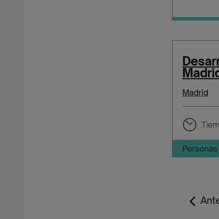
Desar
Madri
Madrid
Tiem
Personas 
Ante