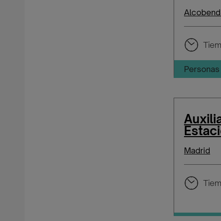
Alcobend
Tiem
Personas 
Auxili
Estac
Madrid
Tiem