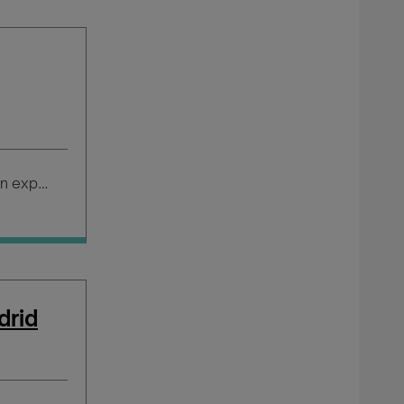
Salario según experiencia
drid