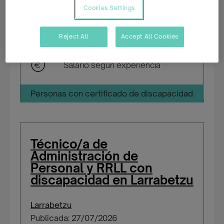
Cookies Settings
Tiempo completo
Reject All
Accept All Cookies
Indefinido
Salario según experiencia
Personas con certificado de discapacidad
Técnico/a de
Administración de
Personal y RRLL con
discapacidad en Larrabetzu
Larrabetzu
Publicada: 27/07/2026