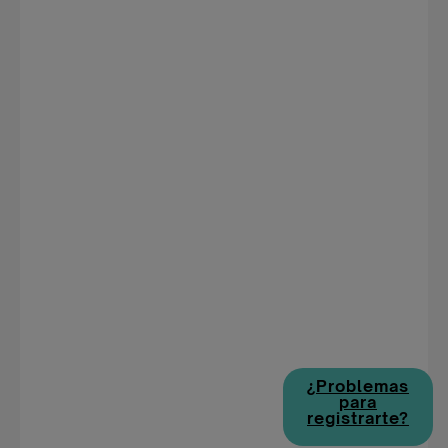
¿Problemas
para
registrarte?