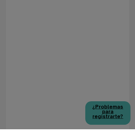
¿Problemas
para
registrarte?