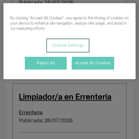
Publicada: 29/07/2026
By clicking “Accept All Cookies”, you agree to the storing of cookies on
your device to enhance site navigation, analyze site usage, and assist in
Parcial rotativo
our marketing efforts.
Temporal/Mat./Sustitución/...
Cookies Settings
Salario según experiencia
Reject All
Accept All Cookies
Personas con certificado de discapacidad
Limpiador/a en Errenteria
Errenteria
Publicada: 28/07/2026