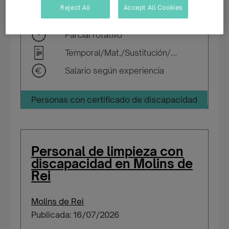
Reject All
Accept All Cookies
Parcial rotativo
Temporal/Mat./Sustitución/...
Salario según experiencia
Personas con certificado de discapacidad
Personal de limpieza con
discapacidad en Molins de
Rei
Molins de Rei
Publicada: 16/07/2026