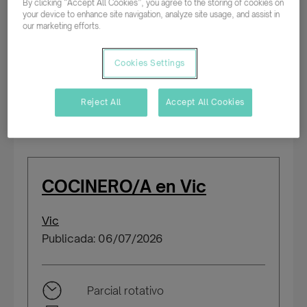
By clicking “Accept All Cookies”, you agree to the storing of cookies on
your device to enhance site navigation, analyze site usage, and assist in
our marketing efforts.
Parcial rotativo
Temporal/Mat./Sustitución/...
Cookies Settings
Salario según experiencia
Reject All
Accept All Cookies
COCINERO/A en Vic
Vic
Publicada: 06/07/2026
Parcial rotativo