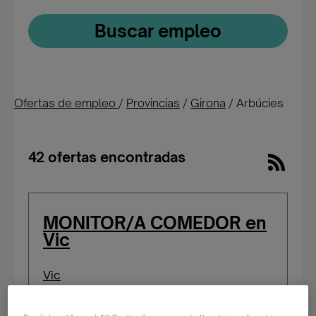
Buscar empleo
Ofertas de empleo
/
Provincias
/
Girona
/
Arbúcies
42 ofertas encontradas
MONITOR/A COMEDOR en
Vic
Vic
Publicada: 07/07/2026