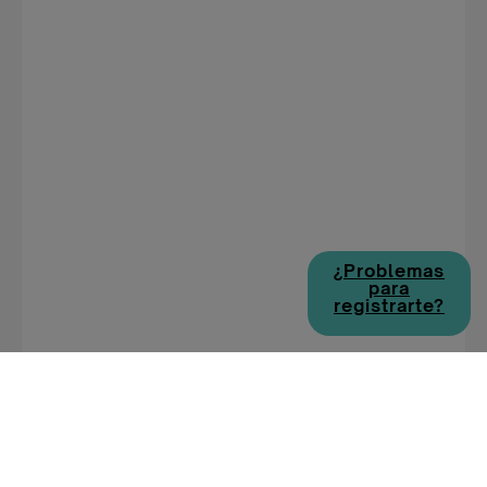
¿Problemas
para
registrarte?