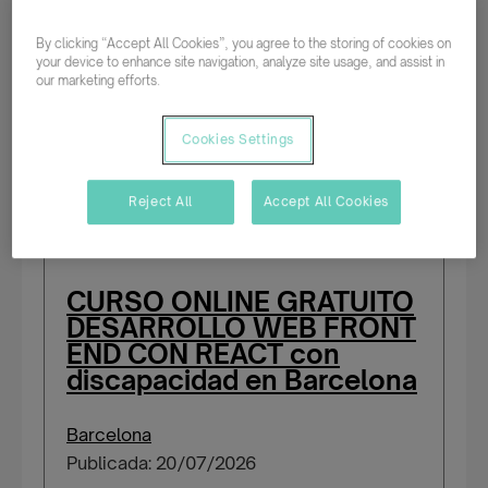
Publicada: 21/07/2026
By clicking “Accept All Cookies”, you agree to the storing of cookies on
your device to enhance site navigation, analyze site usage, and assist in
our marketing efforts.
Tiempo completo
Indefinido
Cookies Settings
Reject All
Accept All Cookies
CURSO ONLINE GRATUITO
DESARROLLO WEB FRONT
END CON REACT con
discapacidad en Barcelona
Barcelona
Publicada: 20/07/2026