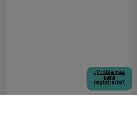
¿Problemas
para
registrarte?