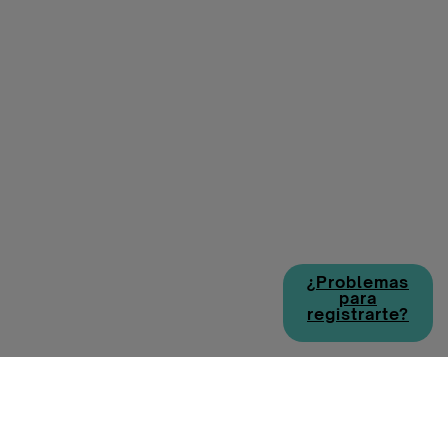
¿Problemas
para
registrarte?