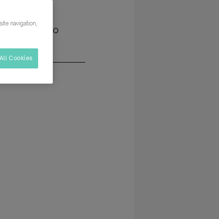
oría
ite navigation,
0 EUR Al año
All Cookies