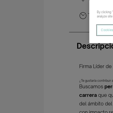
By clicking 
Tiempo co
analyze site
Cookies
Descripci
Firma Líder de 
¿Te gustaría contribuir 
Buscamos
per
carrera
que qui
del ámbito de
con impacto re