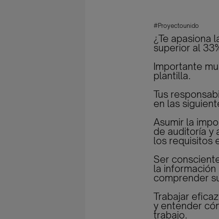
#Proyectounido
¿Te apasiona la
superior al 33
Importante mul
plantilla.
Tus responsabi
en las siguient
Asumir la impo
de auditoría y
los requisitos 
Ser consciente
la información 
comprender su 
Trabajar efica
y entender có
trabajo.