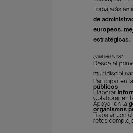
Trabajarás en i
de administra
europeos, mej
estratégicas
.
¿Cuál será tu rol?
Desde el prime
multidisciplin
Participar en l
públicos
Elaborar
infor
Colaborar en 
Apoyar en la
g
organismos p
Trabajar con c
retos complej