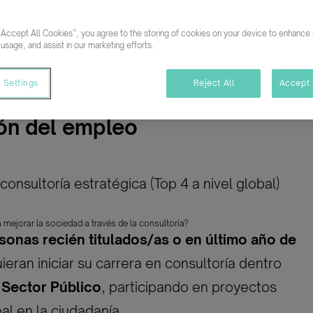
Audit
“Accept All Cookies”, you agree to the storing of cookies on your device to enhance s
mpleto
Indefinido
2300
 usage, and assist in our marketing efforts.
 Settings
Reject All
Accept 
ón del empleo
consultoría estratégica (Top 4 a nivel global)
a mejorar la sociedad a través de la consultoría?
sonas recién titulados/as o en último año de
eran iniciar su carrera en consultoría dentro
l
Sector Público
, participando en proyectos
al en la ciudadanía.