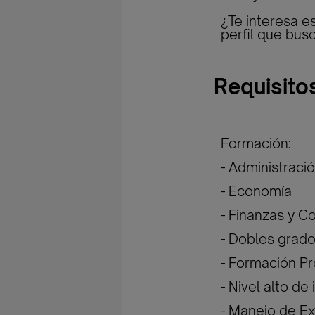
¿Te interesa e
perfil que bu
Requisito
Formación:
- Administraci
- Economía
- Finanzas y C
- Dobles grado
- Formación Pr
- Nivel alto de 
- Manejo de Ex