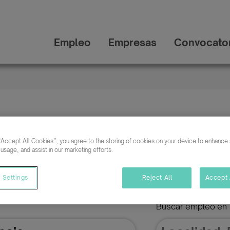
Empleo
Empresas
Convocator
eo para mujeres víctimas
género
“Accept All Cookies”, you agree to the storing of cookies on your device to enhance s
 usage, and assist in our marketing efforts.
 Settings
Reject All
Accept 
Buscar empleo en