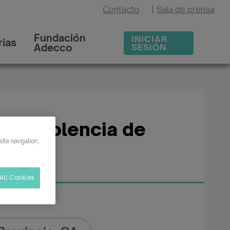
Contacto
|
Sala de prensa
Fundación
INICIAR
ias
Adecco
SESIÓN
 de violencia de
ite navigation,
All Cookies