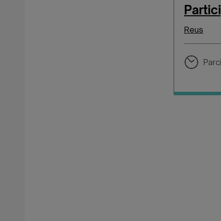
Parti
Reus
Parci