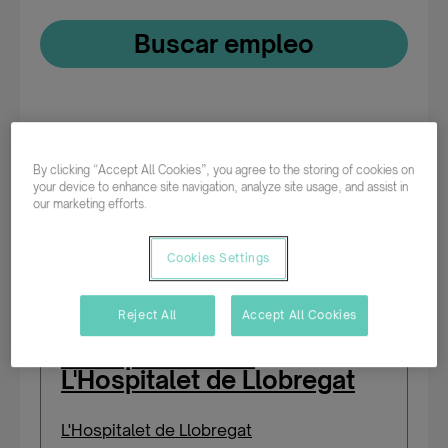
Buscar empleo
Ofertas de empleo
/
Tipología
/
Finanzas /
Contabilidad / Auditoría
By clicking “Accept All Cookies”, you agree to the storing of cookies on
your device to enhance site navigation, analyze site usage, and assist in
our marketing efforts.
5 ofertas encontradas
Cookies Settings
Reject All
Accept All Cookies
Analista de Fraude con
discapacidad en
L'Hospitalet de Llobregat
L'Hospitalet de Llobregat