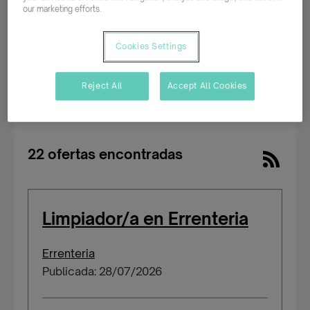
our marketing efforts.
Buscar empleo
Cookies Settings
Reject All
Accept All Cookies
Ofertas de empleo
/
Provincias
/
Vizcaya
/
Derio
22 ofertas encontradas
Limpiador/a en Errenteria
Errenteria
Publicada: 28/07/2026