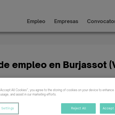
Empleo
Empresas
Convocator
de empleo en Burjassot (
“Accept All Cookies”, you agree to the storing of cookies on your device to enhance s
Buscar empleo en
 usage, and assist in our marketing efforts.
 Settings
Reject All
Accept 