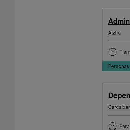
Admini
Alzira
Tiem
Personas 
Depen
Carcaixe
Parci