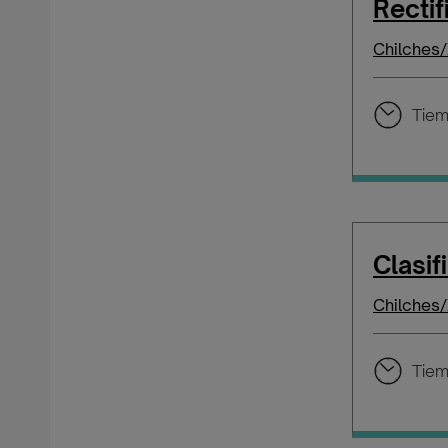
Rectif
Chilches/
Tiem
Clasif
Chilches/
Tiem