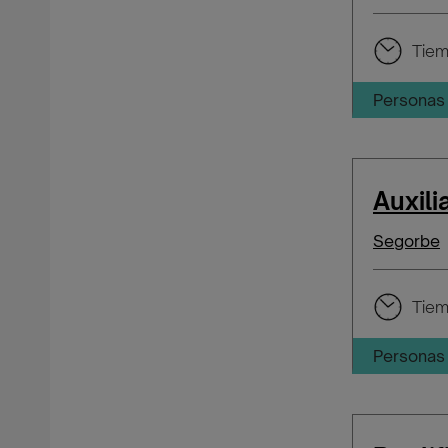
Tiem
Personas 
Auxili
Segorbe
Tiem
Personas 