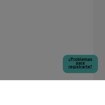
¿Problemas
para
registrarte?