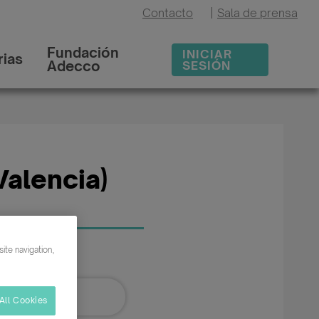
Contacto
|
Sala de prensa
Fundación
INICIAR
ias
Adecco
SESIÓN
Valencia)
ite navigation,
All Cookies