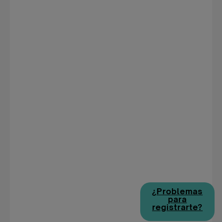
¿Problemas
para
registrarte?