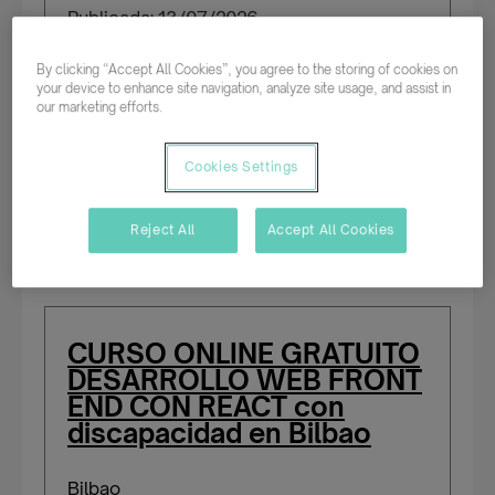
Publicada: 13/07/2026
By clicking “Accept All Cookies”, you agree to the storing of cookies on
your device to enhance site navigation, analyze site usage, and assist in
Parcial rotativo
our marketing efforts.
Temporal/Mat./Sustitución/...
Cookies Settings
Salario según experiencia
Reject All
Accept All Cookies
Personas con certificado de discapacidad
CURSO ONLINE GRATUITO
DESARROLLO WEB FRONT
END CON REACT con
discapacidad en Bilbao
Bilbao