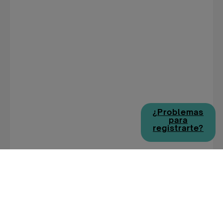
¿Problemas
para
registrarte?