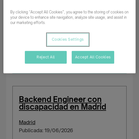
Publicada: 19/06/2026
By clicking “Accept All Cookies”, you agree to the storing of cookies on
your device to enhance site navigation, analyze site usage, and assist in
our marketing efforts.
Tiempo completo
Indefinido
Cookies Settings
Salario según experiencia
Reject All
Accept All Cookies
Personas con certificado de discapacidad
Backend Engineer con
discapacidad en Madrid
Madrid
Publicada: 19/06/2026