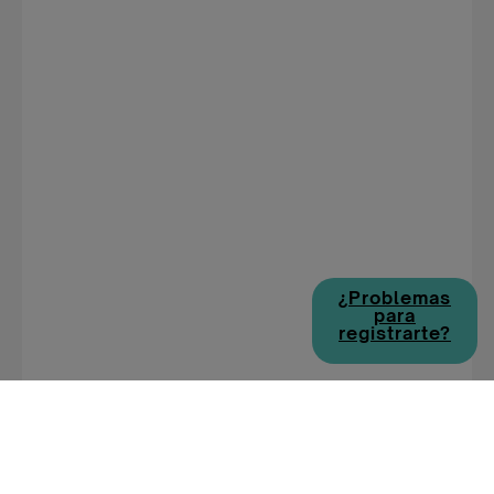
¿Problemas
para
registrarte?