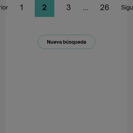
1
2
3
...
26
ior
Sigu
Nueva búsqueda