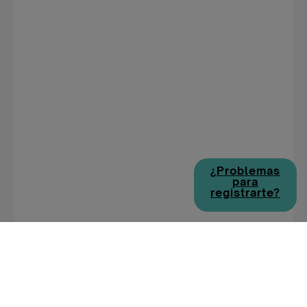
¿Problemas
para
registrarte?