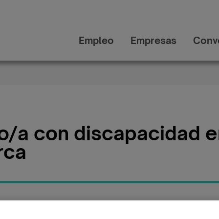
Empleo
Empresas
Conv
o/a con discapacidad 
rca
Mallorca
Publicada: 15/05/2026
Categ