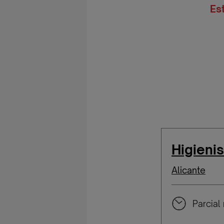
Es
Higieni
Alicante
Parcial