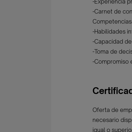
-Experiencia p
-Carnet de con
Competencias 
-Habilidades i
-Capacidad de 
-Toma de deci
-Compromiso é
Certific
Oferta de empl
necesario disp
igual o superi