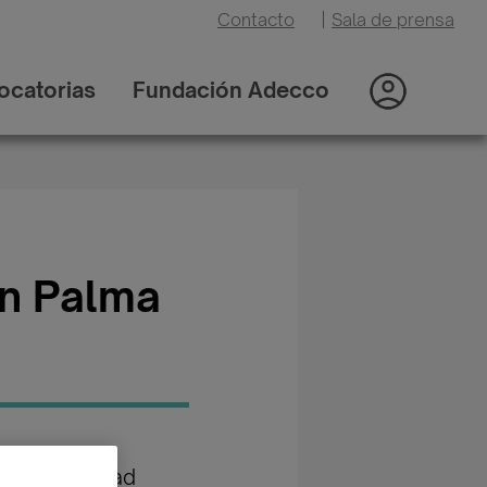
Contacto
|
Sala de prensa
ocatorias
Fundación Adecco
en Palma
oría: Sanidad