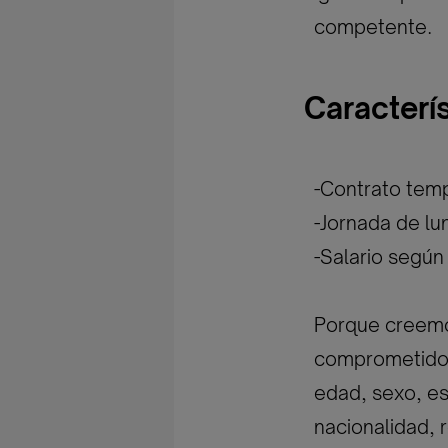
competente.
Caracterí
-Contrato temp
-Jornada de lu
-Salario según
Porque creemos
comprometidos 
edad, sexo, est
nacionalidad, r