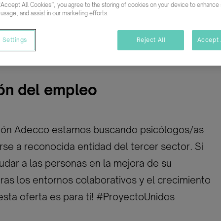
“Accept All Cookies”, you agree to the storing of cookies on your device to enhance s
 usage, and assist in our marketing efforts.
mpleto
Temporal/Mat./Sustitución/...
 Settings
Reject All
Accept 
ón del empleo
ión Adecco estamos buscando psicólogos/as
rse a reconocida entidad del tercer sector. Si
udar a las personas en la mejora de su
oras los entornos colaborativos y el crecimiento
¡esta oferta es para ti! #ProyectoUnidos