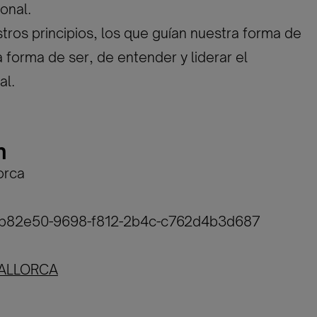
onal.
tros principios, los que guían nuestra forma de
a forma de ser, de entender y liderar el
al.
n
orca
29b82e50-9698-f812-2b4c-c762d4b3d687
ALLORCA