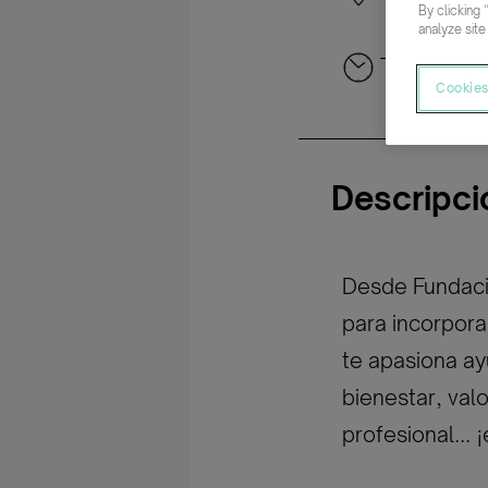
By clicking 
analyze site
Tiempo co
Cookies
Descripci
Desde Fundac
para incorpora
te apasiona ay
bienestar, val
profesional... 