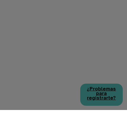
¿Problemas
para
registrarte?