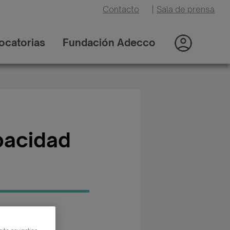
Contacto
|
Sala de prensa
ocatorias
Fundación Adecco
pacidad
oría: Otros