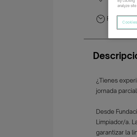
By clicking 
analyze site
Parcial rot
Cookies
Descripci
¿Tienes experi
jornada parcial
Desde Fundac
Limpiador/a. 
garantizar la l