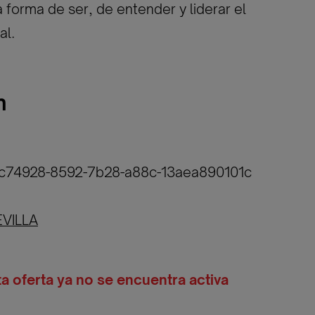
a forma de ser, de entender y liderar el
al.
n
bc74928-8592-7b28-a88c-13aea890101c
EVILLA
ta oferta ya no se encuentra activa