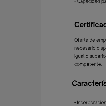
- Capacidad p
Certific
Oferta de empl
necesario disp
igual o superi
competente.
Caracterí
- Incorporació