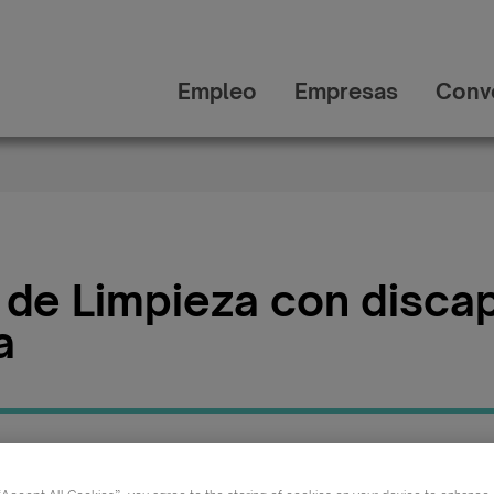
Empleo
Empresas
Conv
 de Limpieza con disca
a
Publicada:
Categ