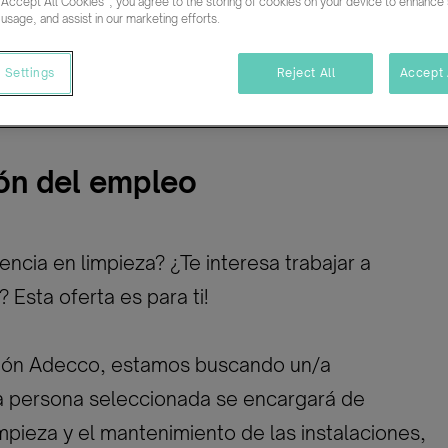
03/07/2025
“Accept All Cookies”, you agree to the storing of cookies on your device to enhance s
 usage, and assist in our marketing efforts.
ativo
Indefinido
 Settings
Reject All
Accept 
ón del empleo
encia en limpieza? ¿Te interesa trabajar a
? Esta oferta es para ti!
ión Adecco, estamos buscando un/a
La persona seleccionada se encargará de
impieza y el mantenimiento de las instalaciones,