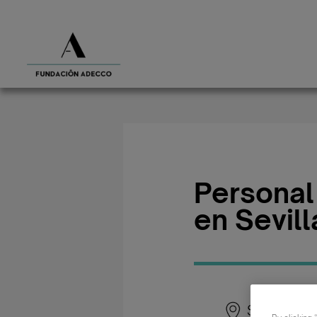
Personal
en Sevill
Sevilla