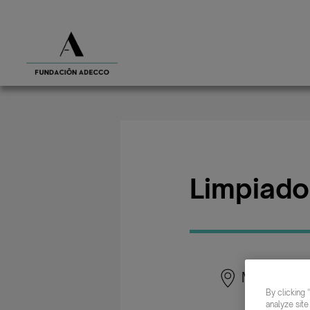
Limpiado
Madrid
By clicking 
analyze site