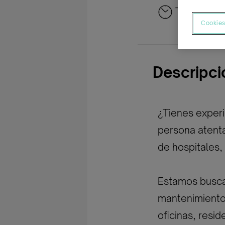
Tiempo co
Cookies
Descripci
¿Tienes experi
persona atenta 
de hospitales, 
Estamos buscan
mantenimiento 
oficinas, resi