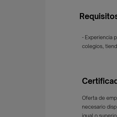
Requisito
- Experiencia p
colegios, tiend
Certific
Oferta de empl
necesario disp
igual o superi