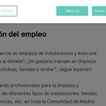
mpleto
Temporal/Mat./Sustitución/...
 Settings
Reject All
Accept 
ón del empleo
encia en limpieza de instalaciones y eres una
al detalle?, ¿te gustaría trabajar en limpieza
oficinas, tiendas o similar?, ¡sigue leyendo!
do profesionales para la limpieza y
de diferentes tipos de instalaciones: tiendas,
dencias, etc, en toda la Comunidad de Madrid