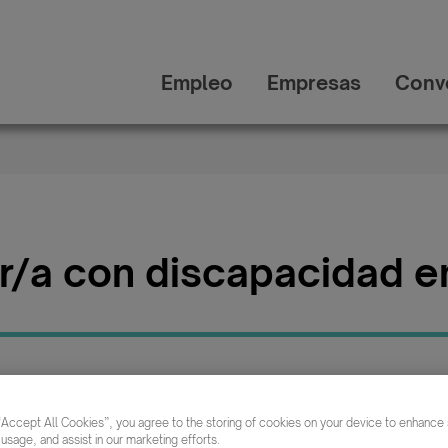
Empleo
Empresas
Conv
r/a con discapacidad e
Publicada:
Categ
24/06/2026
“Accept All Cookies”, you agree to the storing of cookies on your device to enhance s
 usage, and assist in our marketing efforts.