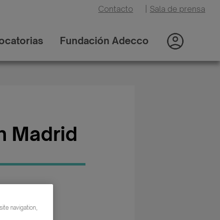
Contacto
|
Sala de prensa
ocatorias
Fundación Adecco
n Madrid
oría: Otros
ite navigation,