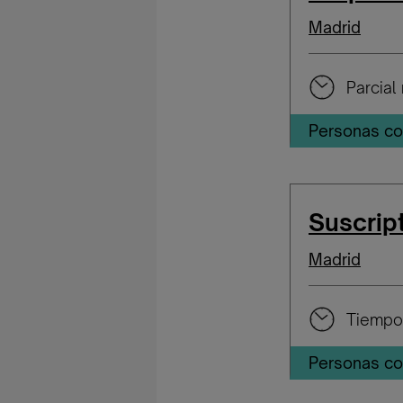
Madrid
Parcial 
Personas co
Suscrip
Madrid
Tiempo
Personas co