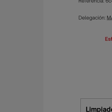
Referencia: 
Delegación:
M
Es
Limpiad