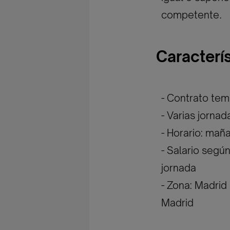
competente.
Caracterí
- Contrato tem
- Varias jorna
- Horario: mañ
- Salario segú
jornada
- Zona: Madrid
Madrid