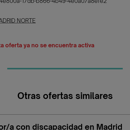
6c4e800a-17db-b866-4b49-4e0a07a8efe2
ADRID NORTE
ta oferta ya no se encuentra activa
Otras ofertas similares
or/a con discapacidad en Madrid