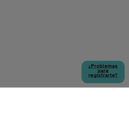
¿Problemas
para
registrarte?