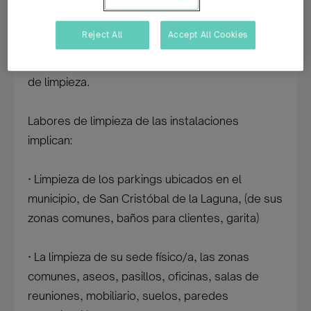
Viviendas y Servicios de la Laguna, empresa de
tránsito al empleo ordinario.
Reject All
Accept All Cookies
Está buscando personal para su departamento
de limpieza.
Labores de limpieza de las instalaciones
implican:
· Limpieza de los parkings ubicados en el
municipio, de San Cristóbal de la Laguna, (de sus
zonas comunes, baños para clientes, garita)
· La limpieza de su sede físico/a, las zonas
comunes, aseos, pasillos, oficinas, salas de
reuniones, mobiliario, suelos, paredes