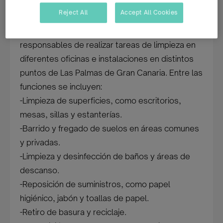
limpios y organizados, ¡esta oportunidad es
Reject All
Accept All Cookies
para ti!
Las personas seleccionadas serán
responsables de realizar tareas de limpieza en
diferentes oficinas e instalaciones en distintos
puntos de Las Palmas de Gran Canaria. Entre las
funciones se incluyen:
-Limpieza de superficies, como escritorios,
mesas, sillas y estanterías.
-Barrido y fregado de suelos en áreas comunes
y privadas.
-Limpieza y desinfección de baños y áreas de
descanso.
-Reposición de suministros, como papel
higiénico, jabón y toallas de papel.
-Retiro de basura y reciclaje.