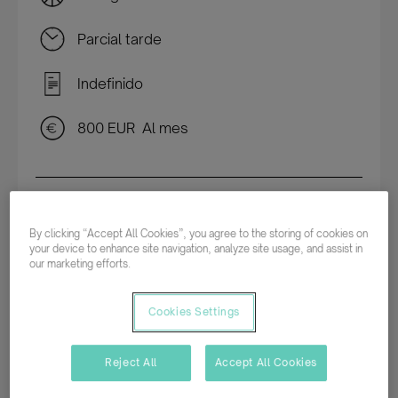
Parcial tarde
Indefinido
800 EUR Al mes
Descripción del empleo
By clicking “Accept All Cookies”, you agree to the storing of cookies on
your device to enhance site navigation, analyze site usage, and assist in
our marketing efforts.
¿Eres una persona que presta atención al
detalle, con buena gestión del tiempo y
Cookies Settings
capacidad de trabajo en equipo? ¿Te gustaría
unirte a un equipo de limpieza, velando por un
Reject All
Accept All Cookies
entorno limpio, seguro y eficiente?