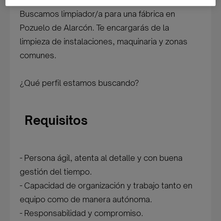
Buscamos limpiador/a para una fábrica en
Pozuelo de Alarcón. Te encargarás de la
limpieza de instalaciones, maquinaria y zonas
comunes.
¿Qué perfil estamos buscando?
Requisitos
- Persona ágil, atenta al detalle y con buena
gestión del tiempo.
- Capacidad de organización y trabajo tanto en
equipo como de manera autónoma.
- Responsabilidad y compromiso.