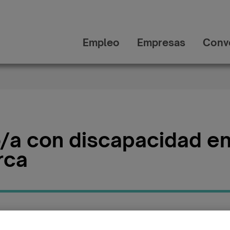
Empleo
Empresas
Conv
o/a con discapacidad e
rca
Mallorca
Publicada: 03/10/2025
Categ