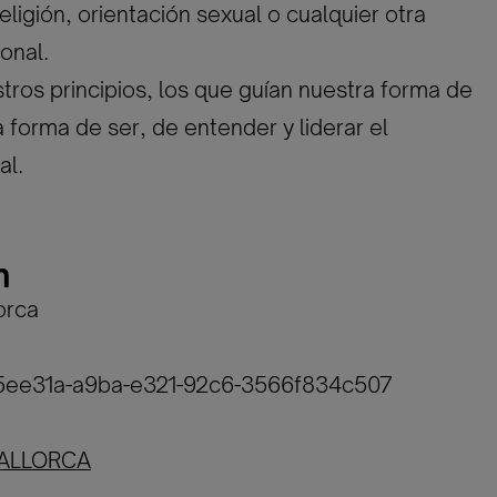
eligión, orientación sexual o cualquier otra
onal.
tros principios, los que guían nuestra forma de
a forma de ser, de entender y liderar el
al.
n
orca
15ee31a-a9ba-e321-92c6-3566f834c507
ALLORCA