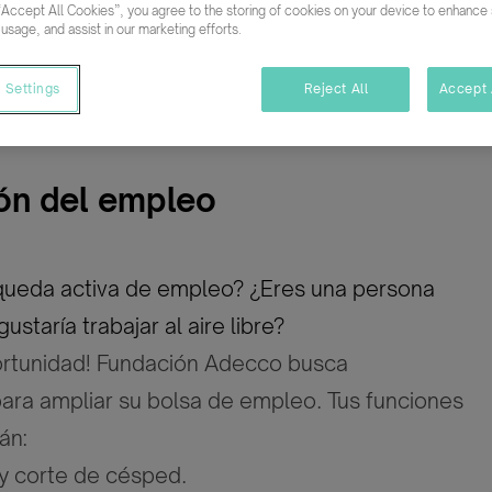
“Accept All Cookies”, you agree to the storing of cookies on your device to enhance s
 usage, and assist in our marketing efforts.
ativo
Temporal/Mat./Sustitución/...
 Settings
Reject All
Accept 
ón del empleo
queda activa de empleo? ¿Eres una persona
ustaría trabajar al aire libre?
portunidad! Fundación Adecco busca
para ampliar su bolsa de empleo. Tus funciones
án:
y corte de césped.