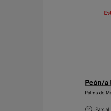
Es
Peón/a 
Palma de Ma
Parcial 