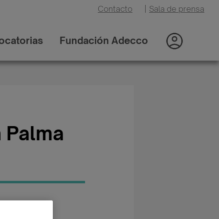
Contacto
|
Sala de prensa
ocatorias
Fundación Adecco
n Palma
oría: Otros