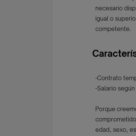
necesario disp
igual o superi
competente.
Caracterí
-Contrato temp
-Salario según
Porque creemos
comprometidos 
edad, sexo, est