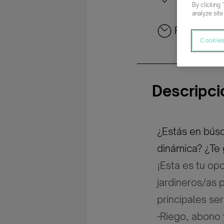
By clicking 
analyze site
Parcial rot
Cookies
Descripci
¿Estás en bús
dinámica? ¿Te g
¡Esta es tu o
jardineros/as 
principales ser
-Riego, abono 