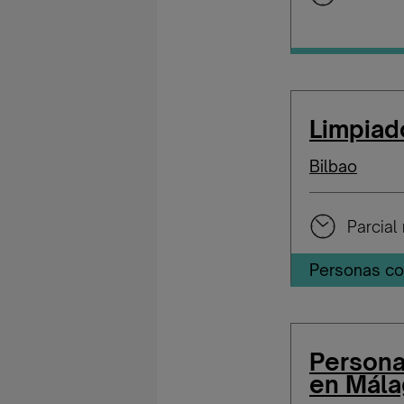
Limpiad
Bilbao
Parcial 
Personas co
Persona
en Mála