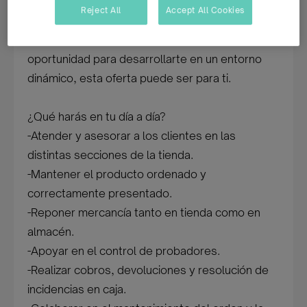
dependientes/as para la apertura de una nueva
Reject All
Accept All Cookies
tienda en Alicante. Si te gusta el trato con el
cliente, el trabajo en equipo y buscas una
oportunidad para desarrollarte en un entorno
dinámico, esta oferta puede ser para ti.
¿Qué harás en tu día a día?
-Atender y asesorar a los clientes en las
distintas secciones de la tienda.
-Mantener el producto ordenado y
correctamente presentado.
-Reponer mercancía tanto en tienda como en
almacén.
-Apoyar en el control de probadores.
-Realizar cobros, devoluciones y resolución de
incidencias en caja.